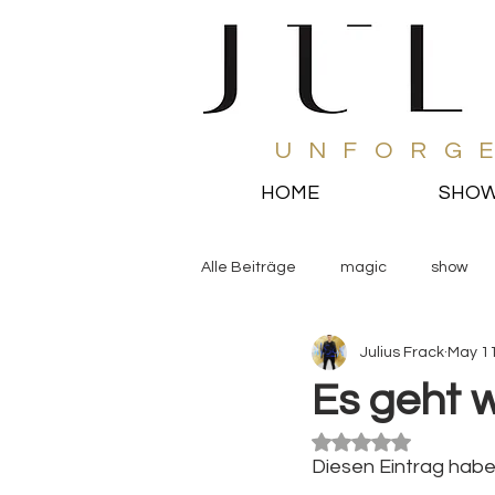
UNFORG
HOME
SHO
Alle Beiträge
magic
show
Julius Frack
May 11
Es geht w
Rated NaN out of 5
Diesen Eintrag habe