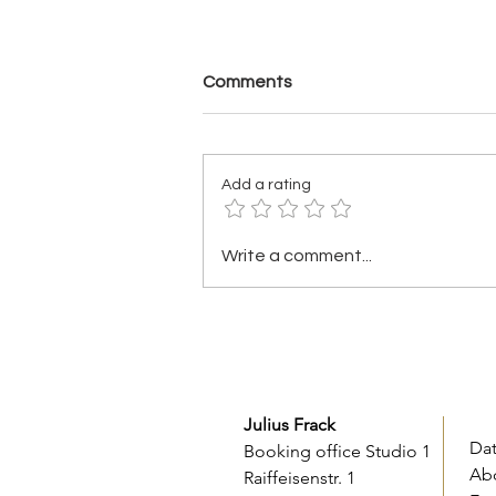
Comments
Add a rating
What Does a Professional
Write a comment...
Magician Cost?
Julius Frack
Da
Booking office Studio 1
Ab
Raiffeisenstr. 1