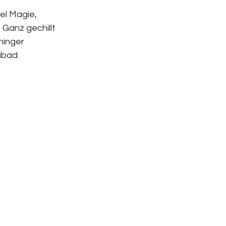
el Magie, 
Ganz gechillt 
inger 
ibad. 